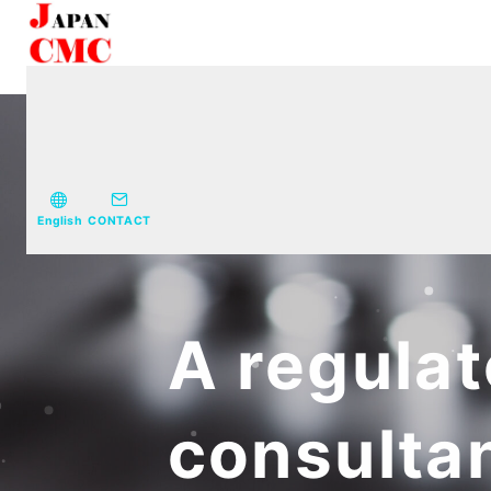
English
CONTACT
A regula
consulta