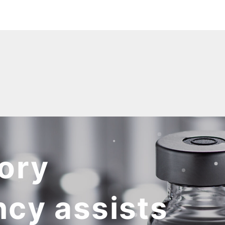
tory
ncy
assists